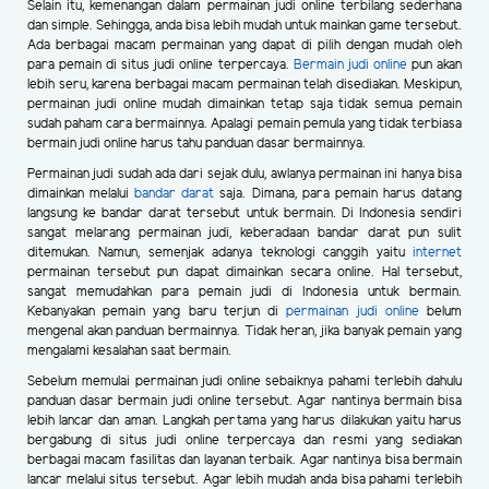
Selain itu, kemenangan dalam permainan judi online terbilang sederhana
dan simple. Sehingga, anda bisa lebih mudah untuk mainkan game tersebut.
Ada berbagai macam permainan yang dapat di pilih dengan mudah oleh
para pemain di situs judi online terpercaya.
Bermain judi online
pun akan
lebih seru, karena berbagai macam permainan telah disediakan. Meskipun,
permainan judi online mudah dimainkan tetap saja tidak semua pemain
sudah paham cara bermainnya. Apalagi pemain pemula yang tidak terbiasa
bermain judi online harus tahu panduan dasar bermainnya.
Permainan judi sudah ada dari sejak dulu, awlanya permainan ini hanya bisa
dimainkan melalui
bandar darat
saja. Dimana, para pemain harus datang
langsung ke bandar darat tersebut untuk bermain. Di Indonesia sendiri
sangat melarang permainan judi, keberadaan bandar darat pun sulit
ditemukan. Namun, semenjak adanya teknologi canggih yaitu
internet
permainan tersebut pun dapat dimainkan secara online. Hal tersebut,
sangat memudahkan para pemain judi di Indonesia untuk bermain.
Kebanyakan pemain yang baru terjun di
permainan judi online
belum
mengenal akan panduan bermainnya. Tidak heran, jika banyak pemain yang
mengalami kesalahan saat bermain.
Sebelum memulai permainan judi online sebaiknya pahami terlebih dahulu
panduan dasar bermain judi online tersebut. Agar nantinya bermain bisa
lebih lancar dan aman. Langkah pertama yang harus dilakukan yaitu harus
bergabung di situs judi online terpercaya dan resmi yang sediakan
berbagai macam fasilitas dan layanan terbaik. Agar nantinya bisa bermain
lancar melalui situs tersebut. Agar lebih mudah anda bisa pahami terlebih