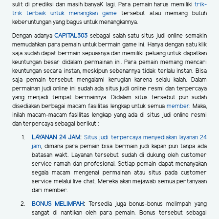
sulit di prediksi dan masih banyaK lagi. Para pemain harus memiliki
trik-
trik terbaik untuk menangkan game
tersebut atau memang butuh
keberuntungan yang bagus untuk menangkannya.
Dengan adanya
CAPITAL303
sebagai salah satu situs judi online semakin
memudahkan para pemain untuk bermain game ini. Hanya dengan satu klik
saja sudah dapat bermain sepuasnya dan memiliki peluang untuk dapatkan
keuntungan besar didalam permainan ini. Para pemain memang mencari
keuntungan secara instan, meskipun sebenarnya tidak terlalu instan. Bisa
saja pemain tersebut mengalami kerugian karena selalu kalah. Dalam
permainan judi online ini sudah ada situs judi online resmi dan terpercaya
yang menjadi tempat bermainnya. Didalam situs tersebut pun sudah
disediakan berbagai macam fasilitas lengkap untuk semua
member
. Maka,
inilah macam-macam fasilitas lengkap yang ada di situs judi online resmi
dan terpercaya sebagai berikut :
LAYANAN 24 JAM
:
Situs judi terpercaya menyediakan layanan 24
jam
, dimana para pemain bisa bermain judi kapan pun tanpa ada
batasan wakt. Layanan tersebut sudah di dukung oleh customer
service ramah dan profesional. Setiap pemain dapat menanyakan
segala macam mengenai permainan atau situs pada customer
service melalui live chat. Mereka akan mejawab semua pertanyaan
dari member.
BONUS MELIMPAH
:
Tersedia juga bonus-bonus melimpah yang
sangat di nantikan oleh para pemain. Bonus tersebut sebagai