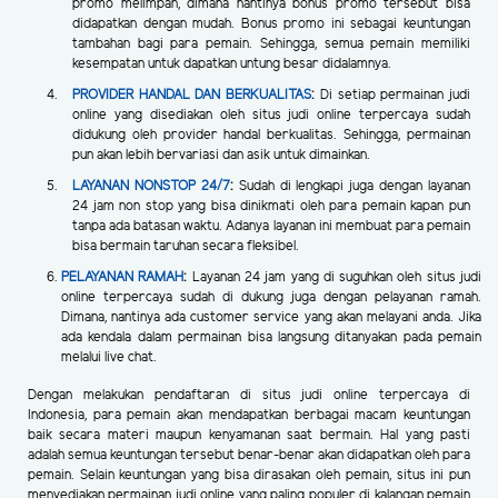
promo melimpah, dimana nantinya bonus promo tersebut bisa
didapatkan dengan mudah. Bonus promo ini sebagai keuntungan
tambahan bagi para pemain. Sehingga, semua pemain memiliki
kesempatan untuk dapatkan untung besar didalamnya.
PROVIDER HANDAL DAN BERKUALITAS
:
Di setiap permainan judi
online yang disediakan oleh situs judi online terpercaya sudah
didukung oleh provider handal berkualitas. Sehingga, permainan
pun akan lebih bervariasi dan asik untuk dimainkan.
LAYANAN NONSTOP 24/7
:
Sudah di lengkapi juga dengan layanan
24 jam non stop yang bisa dinikmati oleh para pemain kapan pun
tanpa ada batasan waktu. Adanya layanan ini membuat para pemain
bisa bermain taruhan secara fleksibel.
PELAYANAN RAMAH
:
Layanan 24 jam yang di suguhkan oleh situs judi
online terpercaya sudah di dukung juga dengan pelayanan ramah.
Dimana, nantinya ada customer service yang akan melayani anda. Jika
ada kendala dalam permainan bisa langsung ditanyakan pada pemain
melalui live chat.
Dengan melakukan pendaftaran di situs judi online terpercaya di
Indonesia, para pemain akan mendapatkan berbagai macam keuntungan
baik secara materi maupun kenyamanan saat bermain. Hal yang pasti
adalah semua keuntungan tersebut benar-benar akan didapatkan oleh para
pemain. Selain keuntungan yang bisa dirasakan oleh pemain, situs ini pun
menyediakan permainan judi online yang paling populer di kalangan pemain