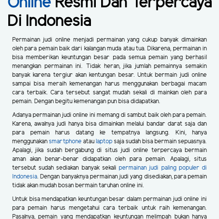
Online
Resmi Dan Terpercaya
Di Indonesia
Permainan judi online menjadi permainan yang cukup banyak dimainkan
oleh para pemain baik dari kalangan muda atau tua. Dikarena, permainan in
bisa memberikan keuntungan besar pada semua pemain yang berhasil
menangkan permainan ini. Tidak heran, jika jumlah pemainnya semakin
banyak karena tergiur akan kentungan besar. Untuk bermain judi online
sampai bisa meraih kemenangan harus menggunakan berbagai macam
cara terbaik. Cara tersebut sangat mudah sekali di mainkan oleh para
pemain. Dengan begitu kemenangan pun bisa didapatkan.
Adanya permainan judi online ini memang di sambut baik oleh para pemain.
Karena, awalnya judi hanya bisa dimainkan melalui bandar darat saja dan
para pemain harus datang ke tempatnya langsung. Kini, hanya
menggunakan
smartphone
atau
laptop
saja sudah bisa bermain sepuasnya.
Apalagi, jika sudah bergabung di situs judi online terpercaya bermain
aman akan benar-benar didapatkan oleh para pemain. Apalagi, situs
tersebut sudah sediakan banyak sekali
permainan judi paling populer di
Indonesia
. Dengan banyaknya permainan judi yang disediakan, para pemain
tidak akan mudah bosan bermain taruhan online ini.
Untuk bisa mendapatkan keuntungan besar dalam permainan judi online ini
para pemain harus mengetahui cara terbaik untuk raih kemenangan.
Pasalnya, pemain yang mendapatkan keuntungan melimpah bukan hanya