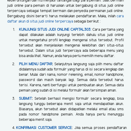
keberuntungan dan itu menjadi tantangan bagi para pemain. Saat bermain
judi online para pemain di haruskan untuk bergabung di situs judi online
terpercaya sebagai tempat bermain dan penyedia permainan judi online.
Bergabung disini berarti harus melakukan pendaftaran. Maka, inilah
cara
daftar akun di situs judi online terpercaya
sebagai berikut :
KUNJUNGI SITUS JUDI ONLINE
CAPITAL303:
Cara pertama yang
dapat dilakukan adalah kunjungi terlebih dahulu situs judi online
untuk mengetahui profil lengkap mengenai situs tersebut. Profil
tersebut akan menjelaskan mengenai kelebihan dari situs-situs
tersebut. Dalam situs judi terpercaya ada beberapa menu yang
bisa anda lihat. Namun, anda hanya perlu memilih menu daftar.
PILIH MENU DAFTAR
:
Selanjutnya langsung saja pilih menu daftar
didalamnya sudah ada formulir yang harus di isi secara lengkap dan
benar. Mulai dari nama, nomor rekening, email, nomor handphone,
password dan masih banyak lagi. Semua data tersebut harus
terisi. Karena, nanti berfungsi untuk pembuatan akun. Semua data
pemain yang sudah di isi melalui formulir akan tersimpan aman.
SUBMIT
:
Setelah berhasil mengisi formulir secara lengkap, bisa
langsung tunggu beberapa menit saja untuk mendapatkan akun.
Biasanya, akun tersebut akan didapatkan melalui email atau sms
pada nomor handphone pemain. Anda hanya perlu menunggu
beberapa menit saja.
KONFIRMASI CUSTOMER SERVICE
:
Jika semua proses pendaftaran