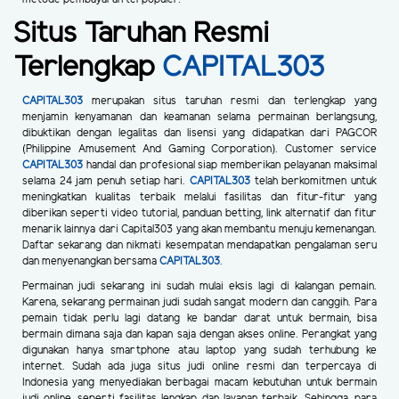
Situs Taruhan Resmi
Terlengkap
CAPITAL303
CAPITAL303
merupakan situs taruhan resmi dan terlengkap yang
menjamin kenyamanan dan keamanan selama permainan berlangsung,
dibuktikan dengan legalitas dan lisensi yang didapatkan dari PAGCOR
(Philippine Amusement And Gaming Corporation). Customer service
CAPITAL303
handal dan profesional siap memberikan pelayanan maksimal
selama 24 jam penuh setiap hari.
CAPITAL303
telah berkomitmen untuk
meningkatkan kualitas terbaik melalui fasilitas dan fitur-fitur yang
diberikan seperti video tutorial, panduan betting, link alternatif dan fitur
menarik lainnya dari Capital303 yang akan membantu menuju kemenangan.
Daftar sekarang dan nikmati kesempatan mendapatkan pengalaman seru
dan menyenangkan bersama
CAPITAL303
.
Permainan judi sekarang ini sudah mulai eksis lagi di kalangan pemain.
Karena, sekarang permainan judi sudah sangat modern dan canggih. Para
pemain tidak perlu lagi datang ke bandar darat untuk bermain, bisa
bermain dimana saja dan kapan saja dengan akses online. Perangkat yang
digunakan hanya smartphone atau laptop yang sudah terhubung ke
internet. Sudah ada juga situs judi online resmi dan terpercaya di
Indonesia yang menyediakan berbagai macam kebutuhan untuk bermain
judi online, seperti fasilitas lengkap dan layanan terbaik. Sehingga, para