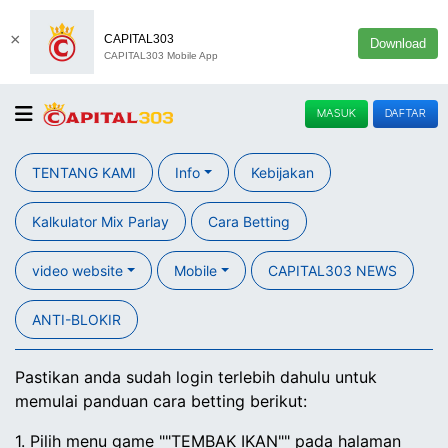
×
CAPITAL303
Download
CAPITAL303 Mobile App
MASUK
DAFTAR
TENTANG KAMI
Info
Kebijakan
Kalkulator Mix Parlay
Cara Betting
video website
Mobile
CAPITAL303 NEWS
ANTI-BLOKIR
Pastikan anda sudah login terlebih dahulu untuk
memulai panduan cara betting berikut:
1. Pilih menu game ""
TEMBAK IKAN
"" pada halaman