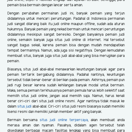
pemain bisa bermain dengan lancar serta aman.
Dengan perubahan permainan judi ini, banyak pemain yang terjun
didalamnya untuk mencari peruntungan. Padahal di Indonesia permainan
judi sangat dilarang baik itu judi online maupun offline, sudah ada aturan
hukumnya. Banyak pemain yang nekad bermain untuk mencari peruntungan
didalamnya meskipun sangat beresiko. Dengan banyaknya pemain judi
online, semakin banyak juga situs judi online di internet. Hal tersebut
sangat bagus sekali, karena pemain bisa dengan mudah mendapatkan
tempat bermainnya. Namun, ada juga sisi negatifnya. Dengan kemudahan
membuat situs, banyak juga situs judi abal-abal yang bisa merugikan para
pemain.
Biasanya, situs judi abal-abal menawarkan keuntungan banyak agar para
pemain tertarik bergabung didalamnya. Padahal nantinya, keuntungan
tersebut tidak benar-benar di berikan pada pemain. Akhirnya, pemain pun
jadi rugi besar karena sudah kehilangan banyak modal untuk bermain.
Maka, semua pemain terkhususnya pemain pemula harus lebih selektif saat
memilih situs judi online, jangan asal memilih saja. Namun, harus kenali
benar ciri-ciri dari situs judi online resmi. Agar nantinya tidak masuk ke
dalam
situs judi
abal-abal. Ciri-ciri situs judi resmi biasanya sudah memiliki
lisensi resmi dan memiliki jumlah member aktif yang banyak.
Bermain bersama
situs judi online terpercaya
, akan membuat anda
merasa aman dan nyaman. Pasalnya, didalam agen tersebut telah
disediakan berbagai macam fasilitas lengkap yang bisa membuat para