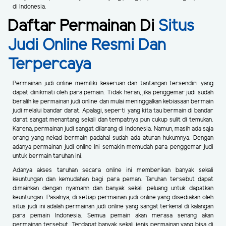
di Indonesia.
Daftar Permainan Di
Situs
Judi Online Resmi Dan
Terpercaya
Permainan judi online memiliki keseruan dan tantangan tersendiri yang
dapat dinikmati oleh para pemain. Tidak heran, jika penggemar judi sudah
beralih ke permainan judi online dan mulai meninggalkan kebiasaan bermain
judi melalui bandar darat. Apalagi, seperti yang kita tau bermain di bandar
darat sangat menantang sekali dan tempatnya pun cukup sulit di temukan.
Karena, permainan judi sangat dilarang di Indonesia. Namun, masih ada saja
orang yang nekad bermain padahal sudah ada aturan hukumnya. Dengan
adanya permainan judi online ini semakin memudah para penggemar judi
untuk bermain taruhan ini.
Adanya akses taruhan secara online ini memberikan banyak sekali
keuntungan dan kemudahan bagi para peman. Taruhan tersebut dapat
dimainkan dengan nyamann dan banyak sekali peluang untuk dapatkan
keuntungan. Pasalnya, di setiap permainan judi online yang disediakan oleh
situs judi ini adalah permainan judi online yang sangat terkenal di kalangan
para pemain Indonesia. Semua pemain akan merasa senang akan
permainan tersebut. Terdapat banyak sekali jenis permainan yang bisa di