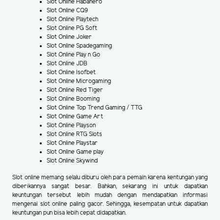
Slot Online Habanero
Slot Online CQ9
Slot Online Playtech
Slot Online PG Soft
Slot Online Joker
Slot Online Spadegaming
Slot Online Play n Go
Slot Online JDB
Slot Online Isofbet
Slot Online Microgaming
Slot Online Red Tiger
Slot Online Booming
Slot Online Top Trend Gaming / TTG
Slot Online Game Art
Slot Online Playson
Slot Online RTG Slots
Slot Online Playstar
Slot Online Game play
Slot Online Skywind
Slot online memang selalu diburu oleh para pemain karena kentungan yang
diberikannya sangat besar. Bahkan, sekarang ini untuk dapatkan
keuntungan tersebut lebih mudah dengan mendapatkan informasi
mengenai slot online paling gacor. Sehingga, kesempatan untuk dapatkan
keuntungan pun bisa lebih cepat didapatkan.