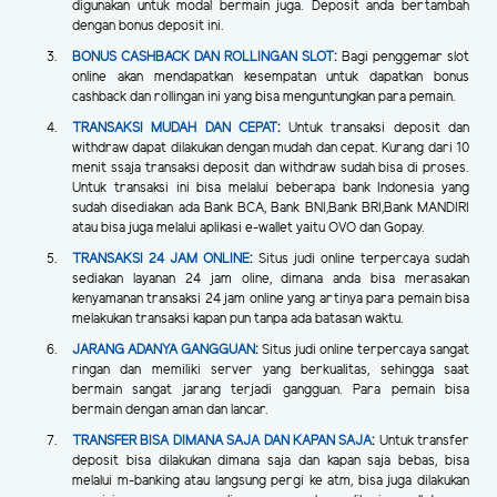
digunakan untuk modal bermain juga. Deposit anda bertambah
dengan bonus deposit ini.
BONUS CASHBACK DAN ROLLINGAN SLOT
:
Bagi penggemar slot
online akan mendapatkan kesempatan untuk dapatkan bonus
cashback dan rollingan ini yang bisa menguntungkan para pemain.
TRANSAKSI MUDAH DAN CEPAT
:
Untuk transaksi deposit dan
withdraw dapat dilakukan dengan mudah dan cepat. Kurang dari 10
menit ssaja transaksi deposit dan withdraw sudah bisa di proses.
Untuk transaksi ini bisa melalui beberapa bank Indonesia yang
sudah disediakan ada Bank BCA, Bank BNI,Bank BRI,Bank MANDIRI
atau bisa juga melalui aplikasi e-wallet yaitu OVO dan Gopay.
TRANSAKSI 24 JAM ONLINE
:
Situs judi online terpercaya sudah
sediakan layanan 24 jam oline, dimana anda bisa merasakan
kenyamanan transaksi 24 jam online yang artinya para pemain bisa
melakukan transaksi kapan pun tanpa ada batasan waktu.
JARANG ADANYA GANGGUAN
:
Situs judi online terpercaya sangat
ringan dan memiliki server yang berkualitas, sehingga saat
bermain sangat jarang terjadi gangguan. Para pemain bisa
bermain dengan aman dan lancar.
TRANSFER BISA DIMANA SAJA DAN KAPAN SAJA
:
Untuk transfer
deposit bisa dilakukan dimana saja dan kapan saja bebas, bisa
melalui m-banking atau langsung pergi ke atm, bisa juga dilakukan