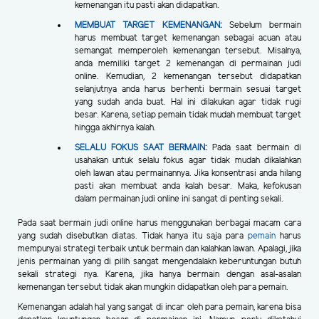
kemenangan itu pasti akan didapatkan.
MEMBUAT TARGET KEMENANGAN
:
Sebelum bermain
harus membuat target kemenangan sebagai acuan atau
semangat memperoleh kemenangan tersebut. Misalnya,
anda memiliki target 2 kemenangan di permainan judi
online. Kemudian, 2 kemenangan tersebut didapatkan
selanjutnya anda harus berhenti bermain sesuai target
yang sudah anda buat. Hal ini dilakukan agar tidak rugi
besar. Karena, setiap pemain tidak mudah membuat target
hingga akhirnya kalah.
SELALU FOKUS SAAT BERMAIN
:
Pada saat bermain di
usahakan untuk selalu fokus agar tidak mudah dikalahkan
oleh lawan atau permainannya. Jika konsentrasi anda hilang
pasti akan membuat anda kalah besar. Maka, kefokusan
dalam permainan judi online ini sangat di penting sekali.
Pada saat bermain judi online harus menggunakan berbagai macam cara
yang sudah disebutkan diatas. Tidak hanya itu saja para
pemain
harus
mempunyai strategi terbaik untuk bermain dan kalahkan lawan. Apalagi, jika
jenis permainan yang di pilih sangat mengendalakn keberuntungan butuh
sekali strategi nya. Karena, jika hanya bermain dengan asal-asalan
kemenangan tersebut tidak akan mungkin didapatkan oleh para pemain.
Kemenangan adalah hal yang sangat di incar oleh para pemain, karena bisa