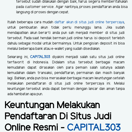
tersebut sudah dilakukan dengan baik, harus segera memberitahukan
pada customer service. Agar nantinya, proses pendaftaran anda bisa
langsung di proses dengan cepat.
Itulah beberapa cara mudah
daftar akun di situs judi online terpercaya
,
untuk pembuatan akun tidak perlu menunggu lama. Jika sudah
mendapatkan akun berarti anda pun sah menjadi member di situs judi
tersebut. Pada saat hendak bermain judi online harus isi deposit terlebih
dahulu sebagai modal untuk bermainnya. Untuk pengisian deposit ini bisa
melalui beberapa bank atau e-wallet yang sudah disediakan.
Sekarang ini,
CAPITAL303
diyakini menjadi salah satu situs judi online
terfavorit di Indonesia. Didalam situs tersebut berbagai macam
kemudahan dapat dirasakan oleh para pemain salah satunya adalah
kemudahan dalam transaksi, pendaftaran, permainan dan masih banyak
lagi. Bahkan, anda pun bisa merasakan berbagai macam keuntungan setelah
melakukan pendaftaran di situs judi online terpercaya ini. Melalui
keuntungan tersebut anda dapat bermain dengan lancar dan aman tanpa
ada hambatan apa pun.
Keuntungan Melakukan
Pendaftaran Di Situs Judi
Online Resmi -
CAPITAL303