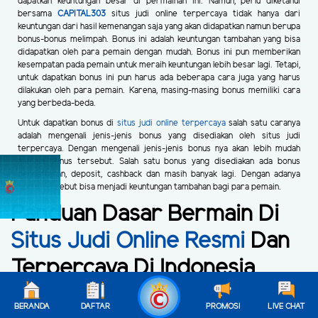
dapatkan keuntungan besar di permainan ini. Namun, perlu diketahui
bersama
CAPITAL303
situs judi online terpercaya tidak hanya dari
keuntungan dari hasil kemenangan saja yang akan didapatkan namun berupa
bonus-bonus melimpah. Bonus ini adalah keuntungan tambahan yang bisa
didapatkan oleh para pemain dengan mudah. Bonus ini pun memberikan
kesempatan pada pemain untuk meraih keuntungan lebih besar lagi. Tetapi,
untuk dapatkan bonus ini pun harus ada beberapa cara juga yang harus
dilakukan oleh para pemain. Karena, masing-masing bonus memiliki cara
yang berbeda-beda.
Untuk dapatkan bonus di
situs judi online terpercaya
salah satu caranya
adalah mengenali jenis-jenis bonus yang disediakan oleh situs judi
terpercaya. Dengan mengenali jenis-jenis bonus nya akan lebih mudah
meraih bonus tersebut. Salah satu bonus yang disediakan ada bonus
pendaftaran, deposit, cashback dan masih banyak lagi. Dengan adanya
bonus tersebut bisa menjadi keuntungan tambahan bagi para pemain.
Panduan Dasar Bermain Di
Situs Judi Online Resmi
Dan
Terpercaya Di Indonesia
Judi online menjadi permainan yang sangat ramai dibicarakan sekarang ini.
BERANDA
DAFTAR
PROMOSI
LIVE CHAT
Pada umumnya bisa mendapatkan keuntungan dari permainan tersebut.