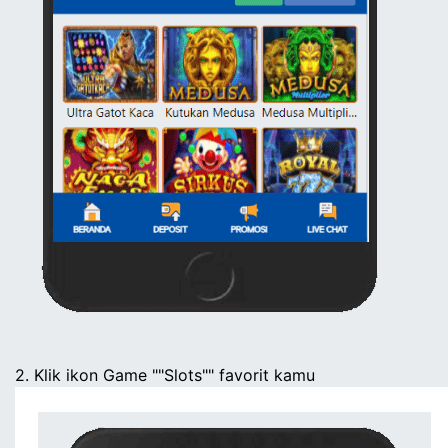
2. Klik ikon Game ""Slots"" favorit kamu