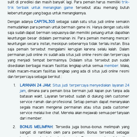
sulit di prediksi dan masih banyaK lagi. Para pemain harus memiliki
trik-
trik terbaik untuk menangkan game
tersebut atau memang butuh
keberuntungan yang bagus untuk menangkannya.
Dengan adanya
CAPITAL303
sebagai salah satu situs judi online semakin
memudahkan para pemain untuk bermain game ini. Hanya dengan satu klik
saja sudah dapat bermain sepuasnya dan memiliki peluang untuk dapatkan
keuntungan besar didalam permainan ini. Para pemain memang mencari
keuntungan secara instan, meskipun sebenarnya tidak terlalu instan. Bisa
saja pemain tersebut mengalami kerugian karena selalu kalah. Dalam
permainan judi online ini sudah ada situs judi online resmi dan terpercaya
yang menjadi tempat bermainnya. Didalam situs tersebut pun sudah
disediakan berbagai macam fasilitas lengkap untuk semua
member
. Maka,
inilah macam-macam fasilitas lengkap yang ada di situs judi online resmi
dan terpercaya sebagai berikut :
LAYANAN 24 JAM
:
Situs judi terpercaya menyediakan layanan 24
jam
, dimana para pemain bisa bermain judi kapan pun tanpa ada
batasan wakt. Layanan tersebut sudah di dukung oleh customer
service ramah dan profesional. Setiap pemain dapat menanyakan
segala macam mengenai permainan atau situs pada customer
service melalui live chat. Mereka akan mejawab semua pertanyaan
dari member.
BONUS MELIMPAH
:
Tersedia juga bonus-bonus melimpah yang
sangat di nantikan oleh para pemain. Bonus tersebut sebagai