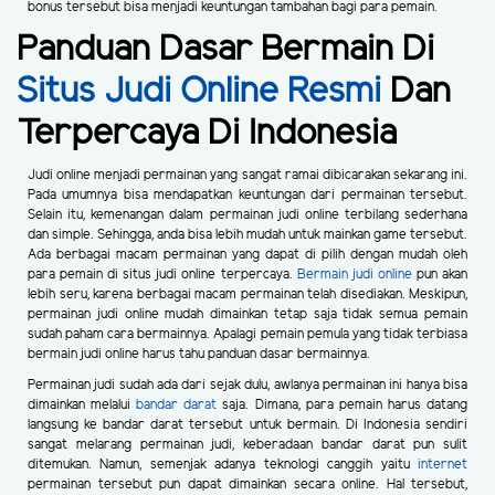
bonus tersebut bisa menjadi keuntungan tambahan bagi para pemain.
Panduan Dasar Bermain Di
Situs Judi Online Resmi
Dan
Terpercaya Di Indonesia
Judi online menjadi permainan yang sangat ramai dibicarakan sekarang ini.
Pada umumnya bisa mendapatkan keuntungan dari permainan tersebut.
Selain itu, kemenangan dalam permainan judi online terbilang sederhana
dan simple. Sehingga, anda bisa lebih mudah untuk mainkan game tersebut.
Ada berbagai macam permainan yang dapat di pilih dengan mudah oleh
para pemain di situs judi online terpercaya.
Bermain judi online
pun akan
lebih seru, karena berbagai macam permainan telah disediakan. Meskipun,
permainan judi online mudah dimainkan tetap saja tidak semua pemain
sudah paham cara bermainnya. Apalagi pemain pemula yang tidak terbiasa
bermain judi online harus tahu panduan dasar bermainnya.
Permainan judi sudah ada dari sejak dulu, awlanya permainan ini hanya bisa
dimainkan melalui
bandar darat
saja. Dimana, para pemain harus datang
langsung ke bandar darat tersebut untuk bermain. Di Indonesia sendiri
sangat melarang permainan judi, keberadaan bandar darat pun sulit
ditemukan. Namun, semenjak adanya teknologi canggih yaitu
internet
permainan tersebut pun dapat dimainkan secara online. Hal tersebut,