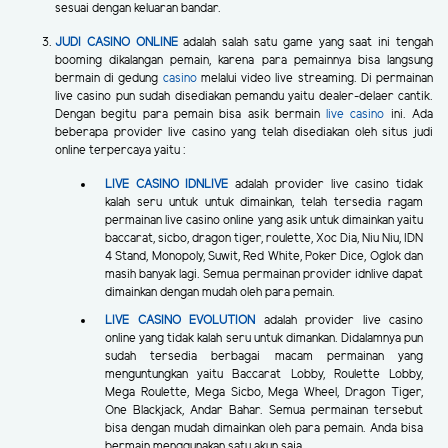
sesuai dengan keluaran bandar.
JUDI CASINO ONLINE
adalah salah satu game yang saat ini tengah
booming dikalangan pemain, karena para pemainnya bisa langsung
bermain di gedung
casino
melalui video live streaming. Di permainan
live casino pun sudah disediakan pemandu yaitu dealer-delaer cantik.
Dengan begitu para pemain bisa asik bermain
live casino
ini. Ada
beberapa provider live casino yang telah disediakan oleh situs judi
online terpercaya yaitu :
LIVE CASINO IDNLIVE
adalah provider live casino tidak
kalah seru untuk untuk dimainkan, telah tersedia ragam
permainan live casino online yang asik untuk dimainkan yaitu
baccarat, sicbo, dragon tiger, roulette, Xoc Dia, Niu Niu, IDN
4 Stand, Monopoly, Suwit, Red White, Poker Dice, Oglok dan
masih banyak lagi. Semua permainan provider idnlive dapat
dimainkan dengan mudah oleh para pemain.
LIVE CASINO EVOLUTION
adalah provider live casino
online yang tidak kalah seru untuk dimankan. Didalamnya pun
sudah tersedia berbagai macam permainan yang
menguntungkan yaitu Baccarat Lobby, Roulette Lobby,
Mega Roulette, Mega Sicbo, Mega Wheel, Dragon Tiger,
One Blackjack, Andar Bahar. Semua permainan tersebut
bisa dengan mudah dimainkan oleh para pemain. Anda bisa
bermain menggunakan satu akun saja.