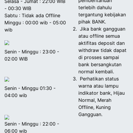
pemberitahuan
Selasa - Jumat : 22:00 WIB
terlebih dahulu
- 00:30 WIB
tergantung kebijakan
Sabtu : Tidak ada Offline
pihak BANK.
Minggu : 00:00 wib - 05:00
Jika bank gangguan
wib
atau offline semua
aktifitas deposit dan
withdraw tidak dapat
Senin - Minggu : 23:00 -
di prosses sampai
02:00 WIB
bank bersangkutan
normal kembali.
Perhatikan status
warna atau lampu
Senin - Minggu 01:30 -
indikator bank, Hijau
04:00 wib
Normal, Merah
Offline, Kuning
Gangguan.
Senin - Minggu : 22:00 -
06:00 wib