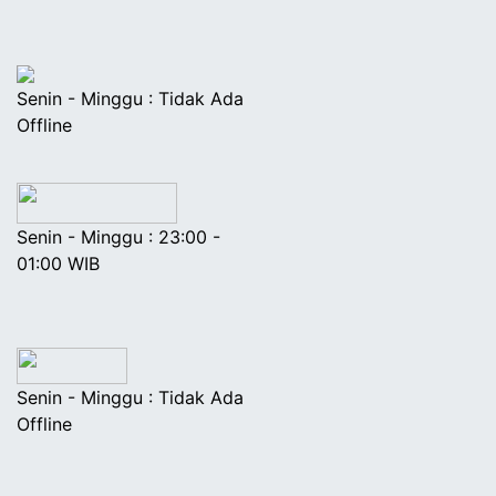
Senin - Minggu : Tidak Ada
Offline
Senin - Minggu : 23:00 -
01:00 WIB
Senin - Minggu : Tidak Ada
Offline