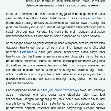
pasti akan membuat anda kalah besar. Maka, kefokusan
dalam permainan judi online ini sangat di penting sekali.
Pada saat bermain judi online harus menggunakan berbagai macam cara
yang sudah disebutkan diatas. Tidak hanya itu saja para
pemain
harus
mempunyai strategi terbaik untuk bermain dan kalahkan lawan. Apalagi, jika
jenis permainan yang di pilih sangat mengendalakn keberuntungan butuh
sekali strategi nya. Karena, jika hanya bermain dengan asal-asalan
kemenangan tersebut tidak akan mungkin didapatkan oleh para pemain.
Kemenangan adalah hal yang sangat di incar oleh para pemain, karena bisa
dapatkan keuntungan besar di permainan ini. Namun, perlu diketahui
bersama
CAPITAL303
situs judi online terpercaya tidak hanya dari
keuntungan dari hasil kemenangan saja yang akan didapatkan namun berupa
bonus-bonus melimpah. Bonus ini adalah keuntungan tambahan yang bisa
didapatkan oleh para pemain dengan mudah. Bonus ini pun memberikan
kesempatan pada pemain untuk meraih keuntungan lebih besar lagi. Tetapi,
untuk dapatkan bonus ini pun harus ada beberapa cara juga yang harus
dilakukan oleh para pemain. Karena, masing-masing bonus memiliki cara
yang berbeda-beda.
Untuk dapatkan bonus di
situs judi online terpercaya
salah satu caranya
adalah mengenali jenis-jenis bonus yang disediakan oleh situs judi
terpercaya. Dengan mengenali jenis-jenis bonus nya akan lebih mudah
meraih bonus tersebut. Salah satu bonus yang disediakan ada bonus
pendaftaran, deposit, cashback dan masih banyak lagi. Dengan adanya