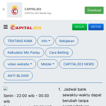
×
CAPITAL303
Download
CAPITAL303 Mobile App
MASUK
DAFTAR
TENTANG KAMI
Info
Kebijakan
Kalkulator Mix Parlay
Cara Betting
video website
Mobile
CAPITAL303 NEWS
ANTI-BLOKIR
Jadwal bank
sewaktu-waktu dapat
Senin : 22:00 wib - 00:30
berubah tanpa
wib