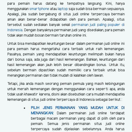
para pemain harus datang ke tempatnya langsung. Kini, hanya
menggunakan
smartphone
atau
laptop
saja sudah bisa bermain sepuasnya.
Apalagi, jika sudah bergabung di situs judi online terpercaya bermain
aman akan benar-benar didapatkan oleh para pemain. Apalagi, situs
tersebut sudah sediakan banyak sekali
permainan judi paling populer di
Indonesia
. Dengan banyaknya permainan judi yang disediakan, para pemain
tidak akan mudah bosan bermain taruhan online ini.
Untuk bisa mendapatkan keuntungan besar dalam permainan judi online ini
para pemain harus mengetahui cara terbaik untuk raih kemenangan.
Pasalnya, pemain yang mendapatkan keuntungan melimpah bukan hanya
dari bonus saja, ada juga dari hasil kemenangan. Bahkan, keuntungan dari
hasil kemenangan akan jauh lebih besar dibandingkan bonus. Untuk itu,
sebelum bermain dipastikan sudah memiliki cara terbaik untuk bisa
menangkan permainan dan tidak mudah di kalahkan oleh lawan.
Tetapi, jika anda masih seorang pemain pemula yang masih kebingungan
untuk meraih kemenangan dengan menggunakan cara seperti apa, anda
tidak usah khawatir karena, disini akan disebutkan cara mudah mendapatka
kemenangan di situs judi online terpercaya di Indonesia sebagai berikut :
PILIH JENIS PERMAINAN YANG MUDAH UNTUK DI
MENANGKAN
:
Dalam permainan judi online terdapat
berbagai macam permainan yang dapat di pilih oleh para
pemain. Semua jenis permainan situs judi online
terpercaya sudah dijelaskan sebelumnya. Anda harus