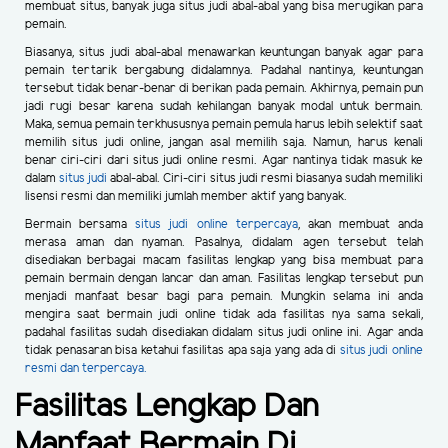
membuat situs, banyak juga situs judi abal-abal yang bisa merugikan para
pemain.
Biasanya, situs judi abal-abal menawarkan keuntungan banyak agar para
pemain tertarik bergabung didalamnya. Padahal nantinya, keuntungan
tersebut tidak benar-benar di berikan pada pemain. Akhirnya, pemain pun
jadi rugi besar karena sudah kehilangan banyak modal untuk bermain.
Maka, semua pemain terkhususnya pemain pemula harus lebih selektif saat
memilih situs judi online, jangan asal memilih saja. Namun, harus kenali
benar ciri-ciri dari situs judi online resmi. Agar nantinya tidak masuk ke
dalam
situs judi
abal-abal. Ciri-ciri situs judi resmi biasanya sudah memiliki
lisensi resmi dan memiliki jumlah member aktif yang banyak.
Bermain bersama
situs judi online terpercaya
, akan membuat anda
merasa aman dan nyaman. Pasalnya, didalam agen tersebut telah
disediakan berbagai macam fasilitas lengkap yang bisa membuat para
pemain bermain dengan lancar dan aman. Fasilitas lengkap tersebut pun
menjadi manfaat besar bagi para pemain. Mungkin selama ini anda
mengira saat bermain judi online tidak ada fasilitas nya sama sekali,
padahal fasilitas sudah disediakan didalam situs judi online ini. Agar anda
tidak penasaran bisa ketahui fasilitas apa saja yang ada di
situs judi online
resmi dan terpercaya.
Fasilitas Lengkap Dan
Manfaat Bermain Di