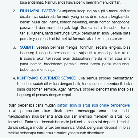
bisa anda lihat. Namun, anda hanya perlu memilih menu daftar.
PILIH MENU DAFTAR
:
Selanjutnya langsung saja pilih menu daftar
didalamnya sudah ada formulir yang harus di isi secara lengkap dan
benar. Mulai dari nama, nomor rekening, email, nomor handphone,
password dan masih banyak lagi. Semua data tersebut harus
terisi. Karena, nanti berfungsi untuk pembuatan akun. Semua data
pemain yang sudah di isi melalui formulir akan tersimpan aman.
SUBMIT
:
Setelah berhasil mengisi formulir secara lengkap, bisa
langsung tunggu beberapa menit saja untuk mendapatkan akun.
Biasanya, akun tersebut akan didapatkan melalui email atau sms
pada nomor handphone pemain. Anda hanya perlu menunggu
beberapa menit saja.
KONFIRMASI CUSTOMER SERVICE
:
Jika semua proses pendaftaran
tersebut sudah dilakukan dengan baik, harus segera memberitahukan
pada customer service. Agar nantinya, proses pendaftaran anda bisa
langsung di proses dengan cepat.
Itulah beberapa cara mudah
daftar akun di situs judi online terpercaya
,
untuk pembuatan akun tidak perlu menunggu lama. Jika sudah
mendapatkan akun berarti anda pun sah menjadi member di situs judi
tersebut. Pada saat hendak bermain judi online harus isi deposit terlebih
dahulu sebagai modal untuk bermainnya. Untuk pengisian deposit ini bisa
melalui beberapa bank atau e-wallet yang sudah disediakan.