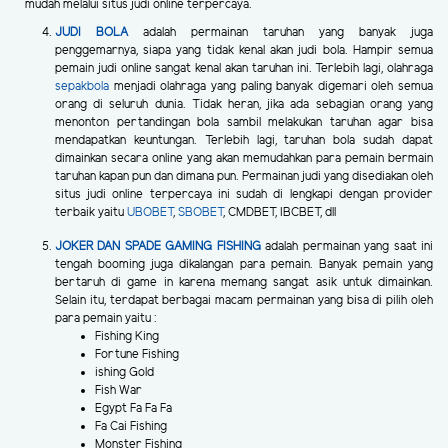
mudah melalui situs judi online terpercaya.
JUDI BOLA
adalah permainan taruhan yang banyak juga
penggemarnya, siapa yang tidak kenal akan judi bola. Hampir semua
pemain judi online sangat kenal akan taruhan ini. Terlebih lagi, olahraga
sepakbola
menjadi olahraga yang paling banyak digemari oleh semua
orang di seluruh dunia. Tidak heran, jika ada sebagian orang yang
menonton pertandingan bola sambil melakukan taruhan agar bisa
mendapatkan keuntungan. Terlebih lagi, taruhan bola sudah dapat
dimainkan secara online yang akan memudahkan para pemain bermain
taruhan kapan pun dan dimana pun. Permainan judi yang disediakan oleh
situs judi online terpercaya ini sudah di lengkapi dengan provider
terbaik yaitu
UBOBET
,
SBOBET
, CMDBET, IBCBET, dll
JOKER DAN SPADE GAMING FISHING
adalah permainan yang saat ini
tengah booming juga dikalangan para pemain. Banyak pemain yang
bertaruh di game in karena memang sangat asik untuk dimainkan.
Selain itu, terdapat berbagai macam permainan yang bisa di pilih oleh
para pemain yaitu :
Fishing King
Fortune Fishing
ishing Gold
Fish War
Egypt Fa Fa Fa
Fa Cai Fishing
Monster Fishing