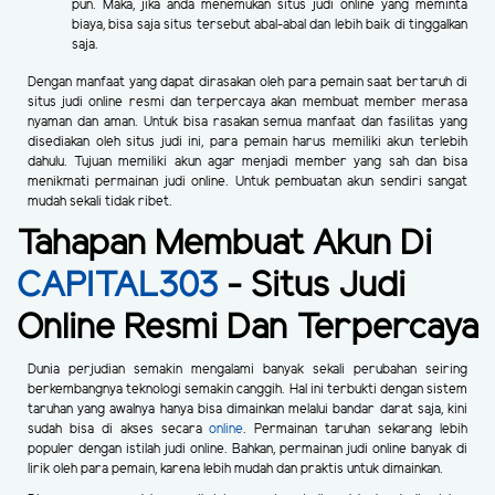
pun. Maka, jika anda menemukan situs judi online yang meminta
biaya, bisa saja situs tersebut abal-abal dan lebih baik di tinggalkan
saja.
Dengan manfaat yang dapat dirasakan oleh para pemain saat bertaruh di
situs judi online resmi dan terpercaya akan membuat member merasa
nyaman dan aman. Untuk bisa rasakan semua manfaat dan fasilitas yang
disediakan oleh situs judi ini, para pemain harus memiliki akun terlebih
dahulu. Tujuan memiliki akun agar menjadi member yang sah dan bisa
menikmati permainan judi online. Untuk pembuatan akun sendiri sangat
mudah sekali tidak ribet.
Tahapan Membuat Akun Di
CAPITAL303
- Situs Judi
Online Resmi Dan Terpercaya
Dunia perjudian semakin mengalami banyak sekali perubahan seiring
berkembangnya teknologi semakin canggih. Hal ini terbukti dengan sistem
taruhan yang awalnya hanya bisa dimainkan melalui bandar darat saja, kini
sudah bisa di akses secara
online
. Permainan taruhan sekarang lebih
populer dengan istilah judi online. Bahkan, permainan judi online banyak di
lirik oleh para pemain, karena lebih mudah dan praktis untuk dimainkan.