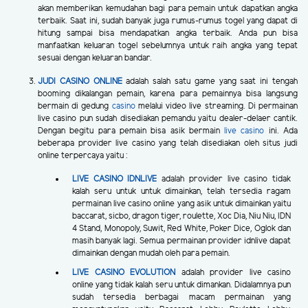
akan memberikan kemudahan bagi para pemain untuk dapatkan angka
terbaik. Saat ini, sudah banyak juga rumus-rumus togel yang dapat di
hitung sampai bisa mendapatkan angka terbaik. Anda pun bisa
manfaatkan keluaran togel sebelumnya untuk raih angka yang tepat
sesuai dengan keluaran bandar.
JUDI CASINO ONLINE
adalah salah satu game yang saat ini tengah
booming dikalangan pemain, karena para pemainnya bisa langsung
bermain di gedung
casino
melalui video live streaming. Di permainan
live casino pun sudah disediakan pemandu yaitu dealer-delaer cantik.
Dengan begitu para pemain bisa asik bermain
live casino
ini. Ada
beberapa provider live casino yang telah disediakan oleh situs judi
online terpercaya yaitu :
LIVE CASINO IDNLIVE
adalah provider live casino tidak
kalah seru untuk untuk dimainkan, telah tersedia ragam
permainan live casino online yang asik untuk dimainkan yaitu
baccarat, sicbo, dragon tiger, roulette, Xoc Dia, Niu Niu, IDN
4 Stand, Monopoly, Suwit, Red White, Poker Dice, Oglok dan
masih banyak lagi. Semua permainan provider idnlive dapat
dimainkan dengan mudah oleh para pemain.
LIVE CASINO EVOLUTION
adalah provider live casino
online yang tidak kalah seru untuk dimankan. Didalamnya pun
sudah tersedia berbagai macam permainan yang