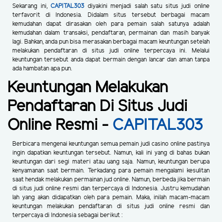
Sekarang ini,
CAPITAL303
diyakini menjadi salah satu situs judi online
terfavorit di Indonesia. Didalam situs tersebut berbagai macam
kemudahan dapat dirasakan oleh para pemain salah satunya adalah
kemudahan dalam transaksi, pendaftaran, permainan dan masih banyak
lagi. Bahkan, anda pun bisa merasakan berbagai macam keuntungan setelah
melakukan pendaftaran di situs judi online terpercaya ini. Melalui
keuntungan tersebut anda dapat bermain dengan lancar dan aman tanpa
ada hambatan apa pun.
Keuntungan Melakukan
Pendaftaran Di Situs Judi
Online Resmi -
CAPITAL303
Berbicara mengenai keuntungan semua pemain judi casino online pastinya
ingin dapatkan keuntungan tersebut. Namun, kali ini yang di bahas bukan
keuntungan dari segi materi atau uang saja. Namun, keuntungan berupa
kenyamanan saat bermain. Terkadang para pemain mengalami kesulitan
saat hendak melakukan permainan jud online. Namun, berbeda jika bermain
di situs judi online resmi dan terpercaya di Indonesia. Justru kemudahan
lah yang akan didapatkan oleh para pemain. Maka, inilah macam-macam
keuntungan melakukan pendaftaran di situs judi online resmi dan
terpercaya di Indonesia sebagai berikut :