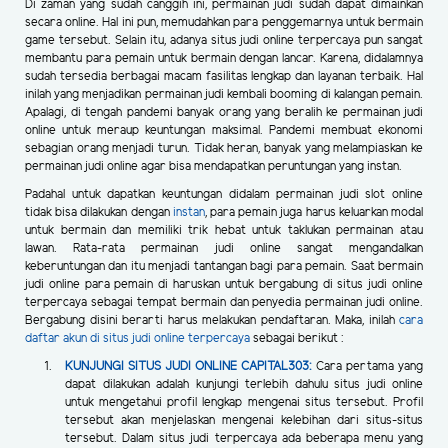
Di zaman yang sudah canggih ini, permainan judi sudah dapat dimainkan
secara online. Hal ini pun, memudahkan para penggemarnya untuk bermain
game tersebut. Selain itu, adanya situs judi online terpercaya pun sangat
membantu para pemain untuk bermain dengan lancar. Karena, didalamnya
sudah tersedia berbagai macam fasilitas lengkap dan layanan terbaik. Hal
inilah yang menjadikan permainan judi kembali booming di kalangan pemain.
Apalagi, di tengah pandemi banyak orang yang beralih ke permainan judi
online untuk meraup keuntungan maksimal. Pandemi membuat ekonomi
sebagian orang menjadi turun. Tidak heran, banyak yang melampiaskan ke
permainan judi online agar bisa mendapatkan peruntungan yang instan.
Padahal untuk dapatkan keuntungan didalam permainan judi slot online
tidak bisa dilakukan dengan
instan
, para pemain juga harus keluarkan modal
untuk bermain dan memiliki trik hebat untuk taklukan permainan atau
lawan. Rata-rata permainan judi online sangat mengandalkan
keberuntungan dan itu menjadi tantangan bagi para pemain. Saat bermain
judi online para pemain di haruskan untuk bergabung di situs judi online
terpercaya sebagai tempat bermain dan penyedia permainan judi online.
Bergabung disini berarti harus melakukan pendaftaran. Maka, inilah
cara
daftar akun di situs judi online terpercaya
sebagai berikut :
KUNJUNGI SITUS JUDI ONLINE
CAPITAL303:
Cara pertama yang
dapat dilakukan adalah kunjungi terlebih dahulu situs judi online
untuk mengetahui profil lengkap mengenai situs tersebut. Profil
tersebut akan menjelaskan mengenai kelebihan dari situs-situs
tersebut. Dalam situs judi terpercaya ada beberapa menu yang