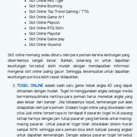
Slot Online Red Tiger
Slot Online Booming
Slot Online Top Trend Gaming / TTG
Slot Online Game Art
Slot Online Playson
Slot Online RTG Slots
Slot Online Playstar
Slot Online Game play
Slot Online Skywind
Slot online memang selalu diburu oleh para pemain karena kentungan yang
diberikannya sangat besar. Bahkan, sekarang ini untuk dapatkan
keuntungan tersebut lebih mudah dengan mendapatkan informasi
mengenai slot online paling gacor. Sehingga, kesempatan untuk dapatkan
keuntungan pun bisa lebih cepat didapatkan.
TOGEL ONLINE
adalah salah satu game tebak angka 4D yang dapat
dimainkan dengan mudah. Togel ini menggunakan angka sebagai media
bermainnya,dimana nantinya para pemain harus menebak angka yang
akan keluar dari bandar. Jika tebakannya tepat, kemenangan pun akan
didapatkan oleh para pemain. Didalam togel online yang disediakan oleh
situs judi online terpercaya ini terdapat 8 pasaran, togel ini di pasang
setiap harinya dengan jam tutup pasaran yang berbeda untuk masing-
masing pasaran. Untuk pasaran togel telah disediakan diskon murah
sampai 60% sehingga para pemain bisa lebih banyak pasang angkan
untuk dapatkan kemenangan. Dengan adanya pasaran togel tersebut