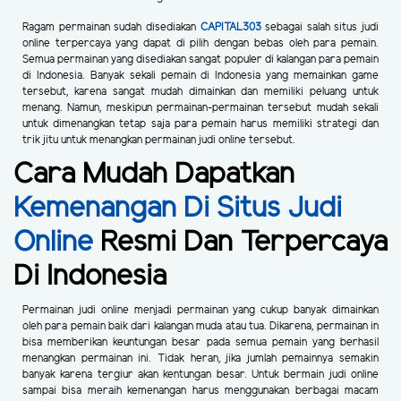
Ragam permainan sudah disediakan
CAPITAL303
sebagai salah situs judi
online terpercaya yang dapat di pilih dengan bebas oleh para pemain.
Semua permainan yang disediakan sangat populer di kalangan para pemain
di Indonesia. Banyak sekali pemain di Indonesia yang memainkan game
tersebut, karena sangat mudah dimainkan dan memiliki peluang untuk
menang. Namun, meskipun permainan-permainan tersebut mudah sekali
untuk dimenangkan tetap saja para pemain harus memiliki strategi dan
trik jitu untuk menangkan permainan judi online tersebut.
Cara Mudah Dapatkan
Kemenangan Di Situs Judi
Online
Resmi Dan Terpercaya
Di Indonesia
Permainan judi online menjadi permainan yang cukup banyak dimainkan
oleh para pemain baik dari kalangan muda atau tua. Dikarena, permainan in
bisa memberikan keuntungan besar pada semua pemain yang berhasil
menangkan permainan ini. Tidak heran, jika jumlah pemainnya semakin
banyak karena tergiur akan kentungan besar. Untuk bermain judi online
sampai bisa meraih kemenangan harus menggunakan berbagai macam