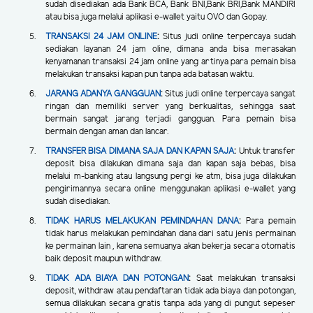
sudah disediakan ada Bank BCA, Bank BNI,Bank BRI,Bank MANDIRI
atau bisa juga melalui aplikasi e-wallet yaitu OVO dan Gopay.
TRANSAKSI 24 JAM ONLINE
:
Situs judi online terpercaya sudah
sediakan layanan 24 jam oline, dimana anda bisa merasakan
kenyamanan transaksi 24 jam online yang artinya para pemain bisa
melakukan transaksi kapan pun tanpa ada batasan waktu.
JARANG ADANYA GANGGUAN
:
Situs judi online terpercaya sangat
ringan dan memiliki server yang berkualitas, sehingga saat
bermain sangat jarang terjadi gangguan. Para pemain bisa
bermain dengan aman dan lancar.
TRANSFER BISA DIMANA SAJA DAN KAPAN SAJA
:
Untuk transfer
deposit bisa dilakukan dimana saja dan kapan saja bebas, bisa
melalui m-banking atau langsung pergi ke atm, bisa juga dilakukan
pengirimannya secara online menggunakan aplikasi e-wallet yang
sudah disediakan.
TIDAK HARUS MELAKUKAN PEMINDAHAN DANA
:
Para pemain
tidak harus melakukan pemindahan dana dari satu jenis permainan
ke permainan lain , karena semuanya akan bekerja secara otomatis
baik deposit maupun withdraw.
TIDAK ADA BIAYA DAN POTONGAN
:
Saat melakukan transaksi
deposit, withdraw atau pendaftaran tidak ada biaya dan potongan,
semua dilakukan secara gratis tanpa ada yang di pungut sepeser