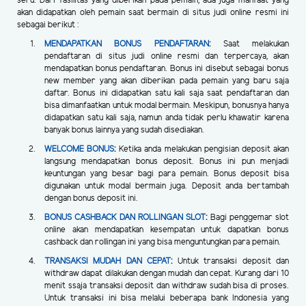
seru. Dari fasilitas yang diberikan pada pemain, ada juga manfaat yang
akan didapatkan oleh pemain saat bermain di situs judi online resmi ini
sebagai berikut :
MENDAPATKAN BONUS PENDAFTARAN
:
Saat melakukan
pendaftaran di situs judi online resmi dan terpercaya, akan
mendapatkan bonus pendaftaran. Bonus ini disebut sebagai bonus
new member yang akan diberikan pada pemain yang baru saja
daftar. Bonus ini didapatkan satu kali saja saat pendaftaran dan
bisa dimanfaatkan untuk modal bermain. Meskipun, bonusnya hanya
didapatkan satu kali saja, namun anda tidak perlu khawatir karena
banyak bonus lainnya yang sudah disediakan.
WELCOME BONUS
:
Ketika anda melakukan pengisian deposit akan
langsung mendapatkan bonus deposit. Bonus ini pun menjadi
keuntungan yang besar bagi para pemain. Bonus deposit bisa
digunakan untuk modal bermain juga. Deposit anda bertambah
dengan bonus deposit ini.
BONUS CASHBACK DAN ROLLINGAN SLOT
:
Bagi penggemar slot
online akan mendapatkan kesempatan untuk dapatkan bonus
cashback dan rollingan ini yang bisa menguntungkan para pemain.
TRANSAKSI MUDAH DAN CEPAT
:
Untuk transaksi deposit dan
withdraw dapat dilakukan dengan mudah dan cepat. Kurang dari 10
menit ssaja transaksi deposit dan withdraw sudah bisa di proses.
Untuk transaksi ini bisa melalui beberapa bank Indonesia yang