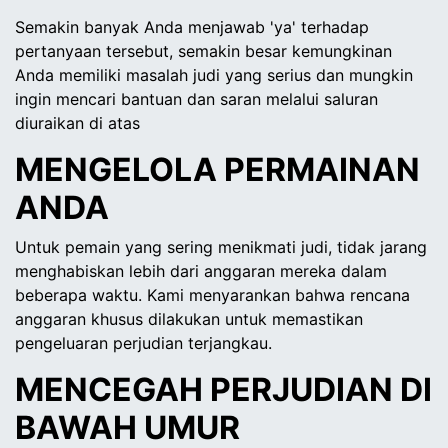
Semakin banyak Anda menjawab 'ya' terhadap
pertanyaan tersebut, semakin besar kemungkinan
Anda memiliki masalah judi yang serius dan mungkin
ingin mencari bantuan dan saran melalui saluran
diuraikan di atas
MENGELOLA PERMAINAN
ANDA
Untuk pemain yang sering menikmati judi, tidak jarang
menghabiskan lebih dari anggaran mereka dalam
beberapa waktu. Kami menyarankan bahwa rencana
anggaran
khusus dilakukan untuk memastikan
pengeluaran perjudian terjangkau.
MENCEGAH PERJUDIAN DI
BAWAH UMUR