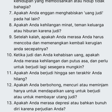
kehidupan yang membosankan atau hidup tidak
bahagia?
Apakah Anda enggan menghabiskan 'uang judi'
pada hal lain?
Apakah Anda kehilangan minat, teman keluarga
atau hiburan karena judi?
Setelah kalah, apakah Anda merasa Anda harus
mencoba dan memenangkan kembali kerugian
anda secepatnya?
Ketika judi dan Anda kehabisan uang, apakah
Anda merasa kehilangan dan putus asa, dan perlu
untuk berjudi lagi sesegera mungkin?
Apakah Anda berjudi hingga sen terakhir Anda
hilang?
Apakah Anda berbohong, mencuri atau meminjam
hanya untuk mendapatkan uang untuk berjudi
atau untuk membayar utang judi?
Apakah Anda merasa depresi atau bahkan bunuh
diri karena perjudian Anda?