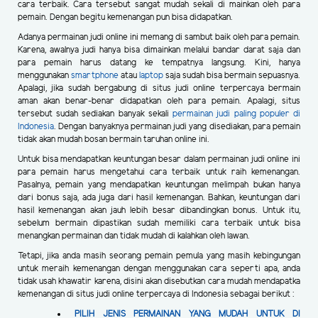
cara terbaik. Cara tersebut sangat mudah sekali di mainkan oleh para
pemain. Dengan begitu kemenangan pun bisa didapatkan.
Adanya permainan judi online ini memang di sambut baik oleh para pemain.
Karena, awalnya judi hanya bisa dimainkan melalui bandar darat saja dan
para pemain harus datang ke tempatnya langsung. Kini, hanya
menggunakan
smartphone
atau
laptop
saja sudah bisa bermain sepuasnya.
Apalagi, jika sudah bergabung di situs judi online terpercaya bermain
aman akan benar-benar didapatkan oleh para pemain. Apalagi, situs
tersebut sudah sediakan banyak sekali
permainan judi paling populer di
Indonesia
. Dengan banyaknya permainan judi yang disediakan, para pemain
tidak akan mudah bosan bermain taruhan online ini.
Untuk bisa mendapatkan keuntungan besar dalam permainan judi online ini
para pemain harus mengetahui cara terbaik untuk raih kemenangan.
Pasalnya, pemain yang mendapatkan keuntungan melimpah bukan hanya
dari bonus saja, ada juga dari hasil kemenangan. Bahkan, keuntungan dari
hasil kemenangan akan jauh lebih besar dibandingkan bonus. Untuk itu,
sebelum bermain dipastikan sudah memiliki cara terbaik untuk bisa
menangkan permainan dan tidak mudah di kalahkan oleh lawan.
Tetapi, jika anda masih seorang pemain pemula yang masih kebingungan
untuk meraih kemenangan dengan menggunakan cara seperti apa, anda
tidak usah khawatir karena, disini akan disebutkan cara mudah mendapatka
kemenangan di situs judi online terpercaya di Indonesia sebagai berikut :
PILIH JENIS PERMAINAN YANG MUDAH UNTUK DI