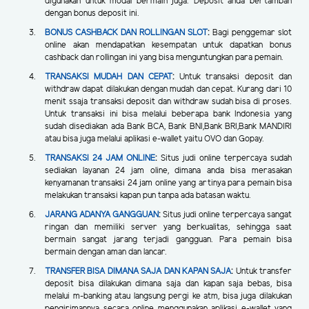
digunakan untuk modal bermain juga. Deposit anda bertambah
dengan bonus deposit ini.
BONUS CASHBACK DAN ROLLINGAN SLOT
:
Bagi penggemar slot
online akan mendapatkan kesempatan untuk dapatkan bonus
cashback dan rollingan ini yang bisa menguntungkan para pemain.
TRANSAKSI MUDAH DAN CEPAT
:
Untuk transaksi deposit dan
withdraw dapat dilakukan dengan mudah dan cepat. Kurang dari 10
menit ssaja transaksi deposit dan withdraw sudah bisa di proses.
Untuk transaksi ini bisa melalui beberapa bank Indonesia yang
sudah disediakan ada Bank BCA, Bank BNI,Bank BRI,Bank MANDIRI
atau bisa juga melalui aplikasi e-wallet yaitu OVO dan Gopay.
TRANSAKSI 24 JAM ONLINE
:
Situs judi online terpercaya sudah
sediakan layanan 24 jam oline, dimana anda bisa merasakan
kenyamanan transaksi 24 jam online yang artinya para pemain bisa
melakukan transaksi kapan pun tanpa ada batasan waktu.
JARANG ADANYA GANGGUAN
:
Situs judi online terpercaya sangat
ringan dan memiliki server yang berkualitas, sehingga saat
bermain sangat jarang terjadi gangguan. Para pemain bisa
bermain dengan aman dan lancar.
TRANSFER BISA DIMANA SAJA DAN KAPAN SAJA
:
Untuk transfer
deposit bisa dilakukan dimana saja dan kapan saja bebas, bisa
melalui m-banking atau langsung pergi ke atm, bisa juga dilakukan
pengirimannya secara online menggunakan aplikasi e-wallet yang