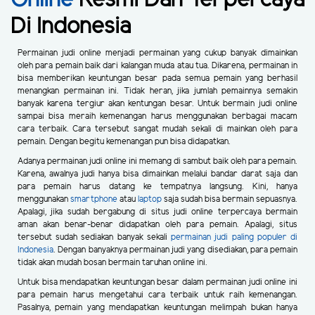
Online
Resmi Dan Terpercaya
Di Indonesia
Permainan judi online menjadi permainan yang cukup banyak dimainkan
oleh para pemain baik dari kalangan muda atau tua. Dikarena, permainan in
bisa memberikan keuntungan besar pada semua pemain yang berhasil
menangkan permainan ini. Tidak heran, jika jumlah pemainnya semakin
banyak karena tergiur akan kentungan besar. Untuk bermain judi online
sampai bisa meraih kemenangan harus menggunakan berbagai macam
cara terbaik. Cara tersebut sangat mudah sekali di mainkan oleh para
pemain. Dengan begitu kemenangan pun bisa didapatkan.
Adanya permainan judi online ini memang di sambut baik oleh para pemain.
Karena, awalnya judi hanya bisa dimainkan melalui bandar darat saja dan
para pemain harus datang ke tempatnya langsung. Kini, hanya
menggunakan
smartphone
atau
laptop
saja sudah bisa bermain sepuasnya.
Apalagi, jika sudah bergabung di situs judi online terpercaya bermain
aman akan benar-benar didapatkan oleh para pemain. Apalagi, situs
tersebut sudah sediakan banyak sekali
permainan judi paling populer di
Indonesia
. Dengan banyaknya permainan judi yang disediakan, para pemain
tidak akan mudah bosan bermain taruhan online ini.
Untuk bisa mendapatkan keuntungan besar dalam permainan judi online ini
para pemain harus mengetahui cara terbaik untuk raih kemenangan.
Pasalnya, pemain yang mendapatkan keuntungan melimpah bukan hanya