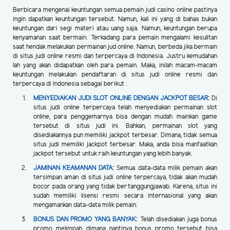
Berbicara mengenai keuntungan semua pemain judi casino online pastinya
ingin dapatkan keuntungan tersebut. Namun, kali ini yang di bahas bukan
keuntungan dari segi materi atau uang saja. Namun, keuntungan berupa
kenyamanan saat bermain. Terkadang para pemain mengalami kesulitan
saat hendak melakukan permainan jud online. Namun, berbeda jika bermain
di situs judi online resmi dan terpercaya di Indonesia. Justru kemudahan
lah yang akan didapatkan oleh para pemain. Maka, inilah macam-macam
keuntungan melakukan pendaftaran di situs judi online resmi dan
terpercaya di Indonesia sebagai berikut :
MENYEDIAKAN JUDI SLOT ONLINE DENGAN JACKPOT BESAR
:
Di
situs judi online terpercaya telah menyediakan permainan slot
online, para penggemarnya bisa dengan mudah mainkan game
tersebut di situs judi ini. Bahkan, permainan slot yang
disediakannya pun memiliki jackpot terbesar. Dimana, tidak semua
situs judi memiliki jackpot terbesar. Maka, anda bisa manfaatkan
jackpot tersebut untuk raih keuntungan yang lebih banyak.
JAMINAN KEAMANAN DATA
:
Semua data-data milik pemain akan
tersimpan aman di situs judi online terpercaya, tidak akan mudah
bocor pada orang yang tidak bertanggungjawab. Karena, situs ini
sudah memiliki lisensi resmi secara internasional yang akan
mengamankan data-data milik pemain.
BONUS DAN PROMO YANG BANYAK
:
Telah disediakan juga bonus
promo melimpah, dimana nantinya bonus promo tersebut bisa