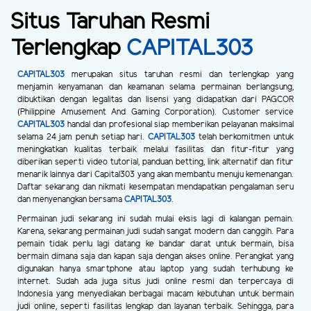
Situs Taruhan Resmi
Terlengkap
CAPITAL303
CAPITAL303
merupakan situs taruhan resmi dan terlengkap yang
menjamin kenyamanan dan keamanan selama permainan berlangsung,
dibuktikan dengan legalitas dan lisensi yang didapatkan dari PAGCOR
(Philippine Amusement And Gaming Corporation). Customer service
CAPITAL303
handal dan profesional siap memberikan pelayanan maksimal
selama 24 jam penuh setiap hari.
CAPITAL303
telah berkomitmen untuk
meningkatkan kualitas terbaik melalui fasilitas dan fitur-fitur yang
diberikan seperti video tutorial, panduan betting, link alternatif dan fitur
menarik lainnya dari Capital303 yang akan membantu menuju kemenangan.
Daftar sekarang dan nikmati kesempatan mendapatkan pengalaman seru
dan menyenangkan bersama
CAPITAL303
.
Permainan judi sekarang ini sudah mulai eksis lagi di kalangan pemain.
Karena, sekarang permainan judi sudah sangat modern dan canggih. Para
pemain tidak perlu lagi datang ke bandar darat untuk bermain, bisa
bermain dimana saja dan kapan saja dengan akses online. Perangkat yang
digunakan hanya smartphone atau laptop yang sudah terhubung ke
internet. Sudah ada juga situs judi online resmi dan terpercaya di
Indonesia yang menyediakan berbagai macam kebutuhan untuk bermain
judi online, seperti fasilitas lengkap dan layanan terbaik. Sehingga, para