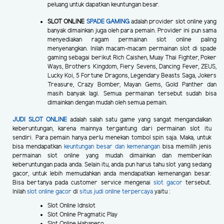
peluang untuk dapatkan keuntungan besar.
SLOT ONLINE
SPADE GAMING
adalah provider slot online yang
banyak dimainkan juga oleh para pemain. Provider ini pun sama
menyediakan ragam permainan slot online paling
menyenangkan. Inilah macam-macam permainan slot di spade
gaming sebagai berikut Rich Caishen, Muay Thai Fighter, Poker
Ways, Brothers Kingdom, Fiery Sevens, Dancing Fever, ZEUS,
Lucky Koi, 5 Fortune Dragons, Legendary Beasts Saga, Jokers
Treasure, Crazy Bomber, Mayan Gems, Gold Panther dan
masih banyak lagi. Semua permainan tersebut sudah bisa
dimainkan dengan mudah oleh semua pemain.
JUDI SLOT ONLINE
adalah salah satu game yang sangat mengandalkan
keberuntungan, karena mainnya tergantung dari permainan slot itu
sendiri. Para pemain hanya perlu menekan tombol spin saja. Maka, untuk
bisa mendapatkan
keuntungan besar dan kemenangan
bisa memilih jenis
permainan slot online yang mudah dimainkan dan memberikan
keberuntungan pada anda. Selain itu, anda pun harus tahu slot yang sedang
gacor, untuk lebih memudahkan anda mendapatkan kemenangan besar.
Bisa bertanya pada customer service mengenai
slot gacor
tersebut.
Inilah
slot online gacor
di
situs judi online terpercaya
yaitu :
Slot Online Idnslot
Slot Online Pragmatic Play
Slot Online Habanero