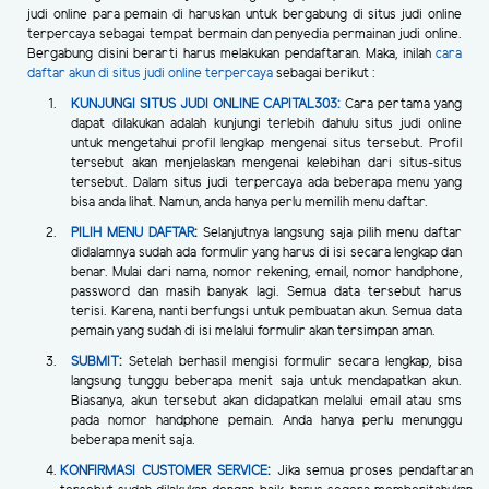
judi online para pemain di haruskan untuk bergabung di situs judi online
terpercaya sebagai tempat bermain dan penyedia permainan judi online.
Bergabung disini berarti harus melakukan pendaftaran. Maka, inilah
cara
daftar akun di situs judi online terpercaya
sebagai berikut :
KUNJUNGI SITUS JUDI ONLINE
CAPITAL303:
Cara pertama yang
dapat dilakukan adalah kunjungi terlebih dahulu situs judi online
untuk mengetahui profil lengkap mengenai situs tersebut. Profil
tersebut akan menjelaskan mengenai kelebihan dari situs-situs
tersebut. Dalam situs judi terpercaya ada beberapa menu yang
bisa anda lihat. Namun, anda hanya perlu memilih menu daftar.
PILIH MENU DAFTAR
:
Selanjutnya langsung saja pilih menu daftar
didalamnya sudah ada formulir yang harus di isi secara lengkap dan
benar. Mulai dari nama, nomor rekening, email, nomor handphone,
password dan masih banyak lagi. Semua data tersebut harus
terisi. Karena, nanti berfungsi untuk pembuatan akun. Semua data
pemain yang sudah di isi melalui formulir akan tersimpan aman.
SUBMIT
:
Setelah berhasil mengisi formulir secara lengkap, bisa
langsung tunggu beberapa menit saja untuk mendapatkan akun.
Biasanya, akun tersebut akan didapatkan melalui email atau sms
pada nomor handphone pemain. Anda hanya perlu menunggu
beberapa menit saja.
KONFIRMASI CUSTOMER SERVICE
:
Jika semua proses pendaftaran