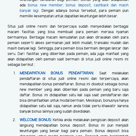
ada
bonus new member, bonus deposit, cashback dan masih
banyak lagi
. Dengan adanya bonus tersebut, para pemain pun
memiliki kesempatan untuk dapatkan keuntungan lebih besar.
Situs judi online resmi dan terpercaya sudah menyediakan berbagai
macam fasilitas yang bisa membuat para pemain merasa nyaman
bermainnya. Berbagai macam kemudahan pun akan dirasakan oleh para
pemain seperti akses permainan jadi lebih mudah, transaksi mudah dan
masih banyak lagi. Sehingga, para pemain bisa bermain dengan lancar dan
seru. Dari fasilitas yang diberikan pada pemain, ada juga manfaat yang
akan didapatkan oleh pemain saat bermain di situs judi online resmi ini
sebagai berikut :
MENDAPATKAN BONUS PENDAFTARAN
:
Saat melakukan
pendaftaran di situs judi online resmi dan terpercaya, akan
mendapatkan bonus pendaftaran. Bonus ini disebut sebagai bonus
new member yang akan diberikan pada pemain yang baru saja
daftar. Bonus ini didapatkan satu kali saja saat pendaftaran dan
bisa dimanfaatkan untuk modal bermain. Meskipun, bonusnya hanya
didapatkan satu kali saja, namun anda tidak perlu khawatir karena
banyak bonus lainnya yang sudah disediakan.
WELCOME BONUS
:
Ketika anda melakukan pengisian deposit akan
langsung mendapatkan bonus deposit. Bonus ini pun menjadi
keuntungan yang besar bagi para pemain. Bonus deposit bisa