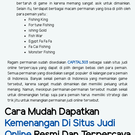
bertaruh di game in karena memang sangat asik untuk dimainkan.
Selain itu, terdapat berbagai macam permainan yang bisa di pilih oleh
para pemain yaitu :
Fishing King
Fortune Fishing
ishing Gold
Fish War
Egypt Fa Fa Fa
Fa Cai Fishing
Monster Fishing
Ragam permainan sudah disediakan
CAPITAL303
sebagai salah situs judi
online terpercaya yang dapat di pilih dengan bebas oleh para pemain.
Semua permainan yang disediakan sangat populer di kalangan para pemain
di Indonesia. Banyak sekali pemain di Indonesia yang memainkan game
tersebut, karena sangat mudah dimainkan dan memiliki peluang untuk
menang. Namun, meskipun permainan-permainan tersebut mudah sekali
untuk dimenangkan tetap saja para pemain harus memiliki strategi dan
trik jitu untuk menangkan permainan judi online tersebut.
Cara Mudah Dapatkan
Kemenangan Di Situs Judi