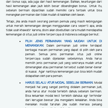
dari bonus saja, ada juga dari hasil kemenangan. Bahkan, keuntungan dari
hasil kemenangan akan jauh lebih besar dibandingkan bonus. Untuk itu,
sebelum bermain dipastikan sudah memiliki cara terbaik untuk bisa
menangkan permainan dan tidak mudah di kalahkan oleh lawan.
Tetapi, jika anda masih seorang pemain pemula yang masih kebingungan
untuk meraih kemenangan dengan menggunakan cara seperti apa, anda
tidak usah khawatir karena, disini akan disebutkan cara mudah mendapatka
kemenangan di situs judi online terpercaya di Indonesia sebagai berikut :
PILIH JENIS PERMAINAN YANG MUDAH UNTUK DI
MENANGKAN
:
Dalam permainan judi online terdapat
berbagai macam permainan yang dapat di pilih oleh para
pemain. Semua jenis permainan situs judi online
terpercaya sudah dijelaskan sebelumnya. Anda harus
memilih jenis permainan judi yang sekiranya mudah untuk
dimenangkan atau permainan tersebut sudah benar-benar
di kuasai. Agar nantinya kemenangan pun bisa lebih mudah
didapatkan oleh para pemain.
HARUS SELALU ATUR MODAL SEBELUM BERMAIN
:
Modal
menjadi hal yang sangat penting didalam permainan judi,
anda harus atur modal terlebih dahulu sebelum bermain.
Bisa keluarkan modal kecil terlebih dahulua agr terhindar
dari kerugian beesar jika mengalami kekalahan. Anda bisa
menaikan modal taruhan jika sudah merasa peluang