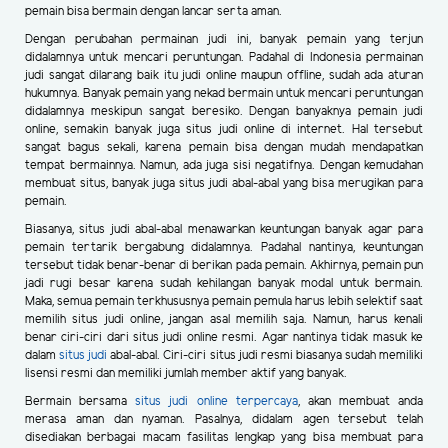
pemain bisa bermain dengan lancar serta aman.
Dengan perubahan permainan judi ini, banyak pemain yang terjun
didalamnya untuk mencari peruntungan. Padahal di Indonesia permainan
judi sangat dilarang baik itu judi online maupun offline, sudah ada aturan
hukumnya. Banyak pemain yang nekad bermain untuk mencari peruntungan
didalamnya meskipun sangat beresiko. Dengan banyaknya pemain judi
online, semakin banyak juga situs judi online di internet. Hal tersebut
sangat bagus sekali, karena pemain bisa dengan mudah mendapatkan
tempat bermainnya. Namun, ada juga sisi negatifnya. Dengan kemudahan
membuat situs, banyak juga situs judi abal-abal yang bisa merugikan para
pemain.
Biasanya, situs judi abal-abal menawarkan keuntungan banyak agar para
pemain tertarik bergabung didalamnya. Padahal nantinya, keuntungan
tersebut tidak benar-benar di berikan pada pemain. Akhirnya, pemain pun
jadi rugi besar karena sudah kehilangan banyak modal untuk bermain.
Maka, semua pemain terkhususnya pemain pemula harus lebih selektif saat
memilih situs judi online, jangan asal memilih saja. Namun, harus kenali
benar ciri-ciri dari situs judi online resmi. Agar nantinya tidak masuk ke
dalam
situs judi
abal-abal. Ciri-ciri situs judi resmi biasanya sudah memiliki
lisensi resmi dan memiliki jumlah member aktif yang banyak.
Bermain bersama
situs judi online terpercaya
, akan membuat anda
merasa aman dan nyaman. Pasalnya, didalam agen tersebut telah
disediakan berbagai macam fasilitas lengkap yang bisa membuat para