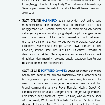
Pearl, Money Vault, Ancient Artifact, Dolphin Treasure, Fifty
Lions, Nugget Hunter, Lucky Lady Charm dan masih banyak lagi.
Semua permainan tersebut dapat dinikmati hanya dengan 1
akun saja.
SLOT ONLINE
HABANERO
adalah provider slot online yang
menguntungkan dan banyak juga di mainkan oleh para
penggemar slot. Didalam provider ini telah disedikan banyak
sekali jenis permainan slot yang dapat di pilih dengan bebas
oleh para pemain. Inilah jenis permainan slot habanero
diantaranya Nine Tails, Fly!, Mystic Fortune Deluxe, Calaveras
Explosivas, Marvelous Furlongs, Candy Tower, Return To The
Feature, Before Time Runs Out, Orbs Of Atlantis, Wealth Inn
dan masih banyak lagi. Semua permainan tersebut sangat asik
dimainkan dan memiliki peluang untuk dapatkan keuntungan
besar di permaiann habanero ini.
SLOT ONLINE
TOPTREND GAMING
adalah provider slot online
handal dan berkualitas, dimana didalamnya pun sudah tersedia
berbagai macam permainan judi slot online yang bervariasi dan
asik untuk dimainkan. Inilah jenis permainan yang ada di top
trend gaming diantaranya Royal Rumble, Hachis Quest Of
Heroes, Pirate Treasure, Jorgen From Bergen, Mega Phoenix,
Five Princesses, Storm of Egypt, Sea God, Wild West H5, Book
of the West, Wild Land, Grockels Cauldron, Rainbow Gold,
Golden Reindeer, Spin City dan masih banyak lagi. Semua