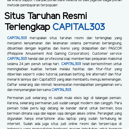
karena di support banyak pilihan bank swasta terbaik juga berbagai pilihan
metode pembayaran terpopuler.
Situs Taruhan Resmi
Terlengkap
CAPITAL303
CAPITAL303
merupakan situs taruhan resmi dan terlengkap yang
menjamin kenyamanan dan keamanan selama permainan berlangsung,
dibuktikan dengan legalitas dan lisensi yang didapatkan dari PAGCOR
(Philippine Amusement And Gaming Corporation). Customer service
CAPITAL303
handal dan profesional siap memberikan pelayanan maksimal
selama 24 jam penuh setiap hari.
CAPITAL303
telah berkomitmen untuk
meningkatkan kualitas terbaik melalui fasilitas dan fitur-fitur yang
diberikan seperti video tutorial, panduan betting, link alternatif dan fitur
menarik lainnya dari Capital303 yang akan membantu menuju kemenangan.
Daftar sekarang dan nikmati kesempatan mendapatkan pengalaman seru
dan menyenangkan bersama
CAPITAL303
.
Permainan judi sekarang ini sudah mulai eksis lagi di kalangan pemain.
Karena, sekarang permainan judi sudah sangat modern dan canggih. Para
pemain tidak perlu lagi datang ke bandar darat untuk bermain, bisa
bermain dimana saja dan kapan saja dengan akses online. Perangkat yang
digunakan hanya smartphone atau laptop yang sudah terhubung ke
internet. Sudah ada juga situs judi online resmi dan terpercaya di