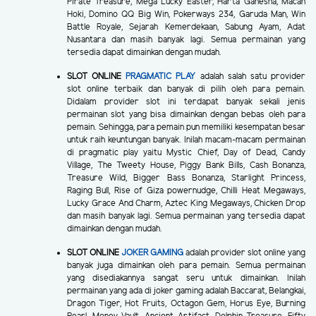
Pirate Treasure, Mega Lucky Easter, Harta Ganesha, Macan
Hoki, Domino QQ Big Win, Pokerways 234, Garuda Man, Win
Battle Royale, Sejarah Kemerdekaan, Sabung Ayam, Adat
Nusantara dan masih banyak lagi. Semua permainan yang
tersedia dapat dimainkan dengan mudah.
SLOT ONLINE
PRAGMATIC PLAY
adalah salah satu provider
slot online terbaik dan banyak di pilih oleh para pemain.
Didalam provider slot ini terdapat banyak sekali jenis
permainan slot yang bisa dimainkan dengan bebas oleh para
pemain. Sehingga, para pemain pun memiliki kesempatan besar
untuk raih keuntungan banyak. Inilah macam-macam permainan
di pragmatic play yaitu Mystic Chief, Day of Dead, Candy
Village, The Tweety House, Piggy Bank Bills, Cash Bonanza,
Treasure Wild, Bigger Bass Bonanza, Starlight Princess,
Raging Bull, Rise of Giza powernudge, Chilli Heat Megaways,
Lucky Grace And Charm, Aztec King Megaways, Chicken Drop
dan masih banyak lagi. Semua permainan yang tersedia dapat
dimainkan dengan mudah.
SLOT ONLINE
JOKER GAMING
adalah provider slot online yang
banyak juga dimainkan oleh para pemain. Semua permainan
yang disediakannya sangat seru untuk dimainkan. Inilah
permainan yang ada di joker gaming adalah Baccarat, Belangkai,
Dragon Tiger, Hot Fruits, Octagon Gem, Horus Eye, Burning