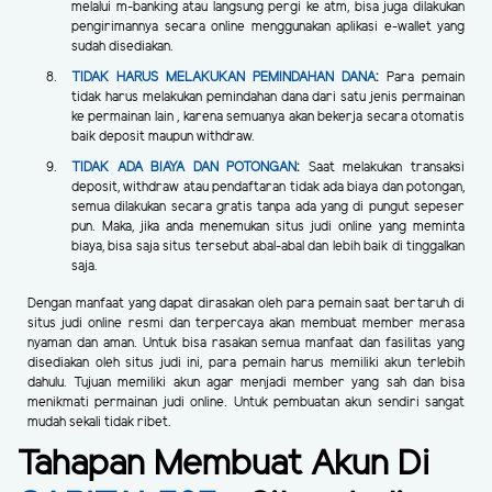
melalui m-banking atau langsung pergi ke atm, bisa juga dilakukan
pengirimannya secara online menggunakan aplikasi e-wallet yang
sudah disediakan.
TIDAK HARUS MELAKUKAN PEMINDAHAN DANA
:
Para pemain
tidak harus melakukan pemindahan dana dari satu jenis permainan
ke permainan lain , karena semuanya akan bekerja secara otomatis
baik deposit maupun withdraw.
TIDAK ADA BIAYA DAN POTONGAN
:
Saat melakukan transaksi
deposit, withdraw atau pendaftaran tidak ada biaya dan potongan,
semua dilakukan secara gratis tanpa ada yang di pungut sepeser
pun. Maka, jika anda menemukan situs judi online yang meminta
biaya, bisa saja situs tersebut abal-abal dan lebih baik di tinggalkan
saja.
Dengan manfaat yang dapat dirasakan oleh para pemain saat bertaruh di
situs judi online resmi dan terpercaya akan membuat member merasa
nyaman dan aman. Untuk bisa rasakan semua manfaat dan fasilitas yang
disediakan oleh situs judi ini, para pemain harus memiliki akun terlebih
dahulu. Tujuan memiliki akun agar menjadi member yang sah dan bisa
menikmati permainan judi online. Untuk pembuatan akun sendiri sangat
mudah sekali tidak ribet.
Tahapan Membuat Akun Di