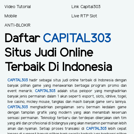
Video Tutorial
Link Capital303
Mobile
Live RTP Slot
ANTI-BLOKIR
Daftar
CAPITAL303
Situs Judi Online
Terbaik Di Indonesia
CAPITAL303
hadir sebagai situs judi online terbaik di Indonesia dengan
banyak pilihan game yang menawarkan berbagai program promo dan
event menarik.
CAPITAL303
adalah situs pelopor yang menghadirkan
banyak jenis permainan dalam 1 akun seperti esport, slots, idnlive, togel,
live casino, mickey mouse, tangkas dan masih banyak game seru lainnya.
CAPITAL303
menghadirkan pengalaman seru bermain kedalam game
dengan tampilan grafik yang modern yang akan menambah keseruan
sensasi permainan. Teknologi terbaru dan terdepan dikerjakan oleh tim
yang ahli dan profesional di bidangnya yang akan menjamin permainan lebih
aman dan nyaman. Setiap proses transaksi di
CAPITAL303
lebih cepat