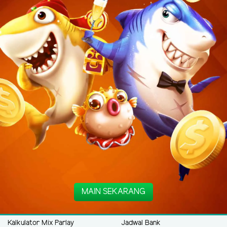
MAIN SEKARANG
Kalkulator Mix Parlay
Jadwal Bank