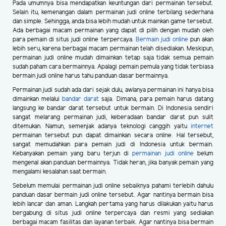
Pada umumnya bisa mendapatkan keuntungan dari permainan tersebut.
Selain itu, kemenangan dalam permainan judi online terbilang sederhana
dan simple. Sehingga, anda bisa lebih mudah untuk mainkan game tersebut.
Ada berbagai macam permainan yang dapat di pilih dengan mudah oleh
para pemain di situs judi online terpercaya.
Bermain judi online
pun akan
lebih seru, karena berbagai macam permainan telah disediakan. Meskipun,
permainan judi online mudah dimainkan tetap saja tidak semua pemain
sudah paham cara bermainnya. Apalagi pemain pemula yang tidak terbiasa
bermain judi online harus tahu panduan dasar bermainnya.
Permainan judi sudah ada dari sejak dulu, awlanya permainan ini hanya bisa
dimainkan melalui
bandar darat
saja. Dimana, para pemain harus datang
langsung ke bandar darat tersebut untuk bermain. Di Indonesia sendiri
sangat melarang permainan judi, keberadaan bandar darat pun sulit
ditemukan. Namun, semenjak adanya teknologi canggih yaitu
internet
permainan tersebut pun dapat dimainkan secara online. Hal tersebut,
sangat memudahkan para pemain judi di Indonesia untuk bermain.
Kebanyakan pemain yang baru terjun di
permainan judi online
belum
mengenal akan panduan bermainnya. Tidak heran, jika banyak pemain yang
mengalami kesalahan saat bermain.
Sebelum memulai permainan judi online sebaiknya pahami terlebih dahulu
panduan dasar bermain judi online tersebut. Agar nantinya bermain bisa
lebih lancar dan aman. Langkah pertama yang harus dilakukan yaitu harus
bergabung di situs judi online terpercaya dan resmi yang sediakan
berbagai macam fasilitas dan layanan terbaik. Agar nantinya bisa bermain