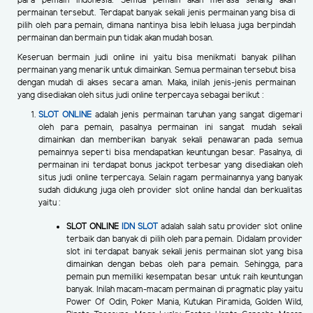
para pemain Indonesia. Semua pemain akan merasa senang akan
permainan tersebut. Terdapat banyak sekali jenis permainan yang bisa di
pilih oleh para pemain, dimana nantinya bisa lebih leluasa juga berpindah
permainan dan bermain pun tidak akan mudah bosan.
Keseruan bermain judi online ini yaitu bisa menikmati banyak pilihan
permainan yang menarik untuk dimainkan. Semua permainan tersebut bisa
dengan mudah di akses secara aman. Maka, inilah jenis-jenis permainan
yang disediakan oleh situs judi online terpercaya sebagai berikut :
SLOT ONLINE
adalah jenis permainan taruhan yang sangat digemari
oleh para pemain, pasalnya permainan ini sangat mudah sekali
dimainkan dan memberikan banyak sekali penawaran pada semua
pemainnya seperti bisa mendapatkan keuntungan besar. Pasalnya, di
permainan ini terdapat bonus jackpot terbesar yang disediakan oleh
situs judi online terpercaya. Selain ragam permainannya yang banyak
sudah didukung juga oleh provider slot online handal dan berkualitas
yaitu :
SLOT ONLINE
IDN SLOT
adalah salah satu provider slot online
terbaik dan banyak di pilih oleh para pemain. Didalam provider
slot ini terdapat banyak sekali jenis permainan slot yang bisa
dimainkan dengan bebas oleh para pemain. Sehingga, para
pemain pun memiliki kesempatan besar untuk raih keuntungan
banyak. Inilah macam-macam permainan di pragmatic play yaitu
Power Of Odin, Poker Mania, Kutukan Piramida, Golden Wild,