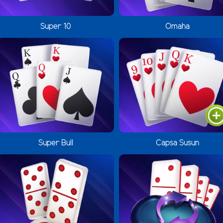
Super 10
Omaha
Super Bull
Capsa Susun