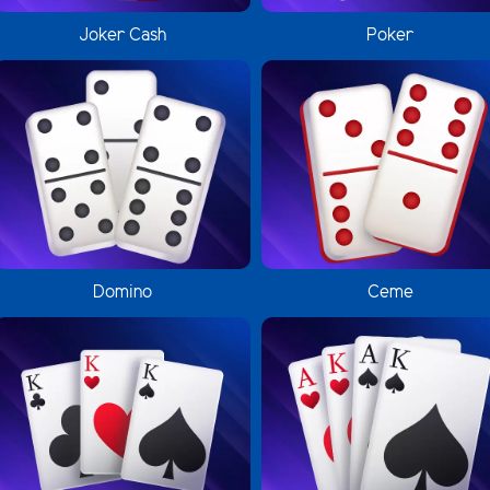
Joker Cash
Poker
Domino
Ceme