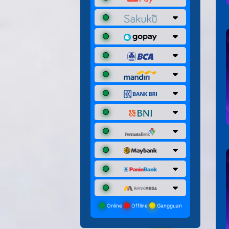
Online
Offline
Gangguan