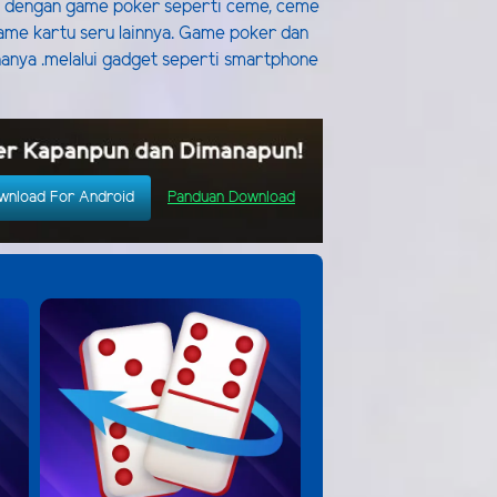
eru dengan game poker seperti ceme, ceme
game kartu seru lainnya. Game poker dan
hanya .melalui gadget seperti smartphone
nload For Android
Panduan Download