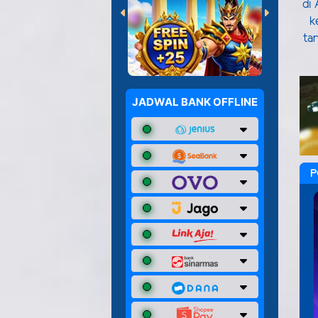
di 
k
ta
JADWAL BANK OFFLINE
P